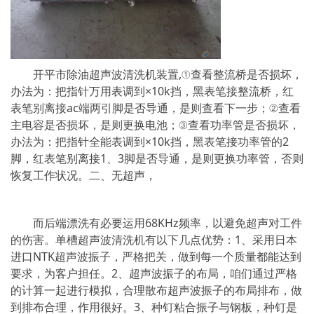
开平市除油超声波清洗机装置,①查看整流桥是否损坏，
办法为：把指针万用表调到×10k挡，黑表笔接整流桥，红
表笔别离接ac端两引脚是否导通，是则查看下一步；②查看
主电容是否损坏，是则更换电池；③查看功率管是否损坏，
办法为：把指针全能表调到×10k挡，黑表笔接功率管的2
脚，红表笔别离接1、3脚是否导通，是则更换功率管，否则
恢复工作状况。二、无超声，
而后端漂洗有必要运用68KHz频率，以避免超声对工件
的伤害。单槽超声波清洗机有以下几点优势：1、采用日本
进口NTK超声波振子，严格把关，做到每一个质量都能达到
要求，为客户担任。2、超声波振子的布局，咱们通过严格
的计算一起进行模拟，合理散布超声波振子的布局排布，做
到排布合理，作用很好。3、种钉粘合振子与钢板，种钉是