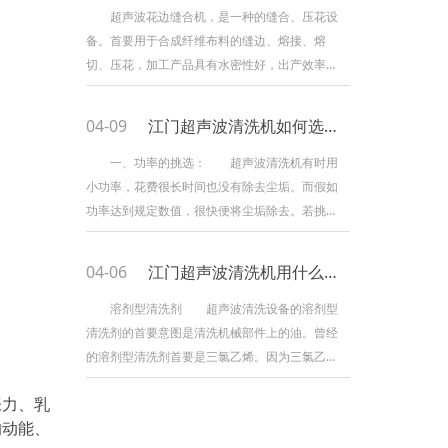
率低下或损坏。下面正飞超声波为你引见在运用
超声波花边缝合机，是一种的缝合、压花设
该种清洗机时要严峻遵循的留心事项。 首先
备。首要用于合成纤维布料的缝边、熔接、熔
留心勿超温
切、压花，加工产品具有水密性好，出产效率
高，不必针线辅料，熔切面滑润无毛刺,手感好等
特征。广泛应用于服装、玩具、食物、无纺布
04-09
江门超声波清洗机如何选择？
袋，口罩等工作。 超声波花边缝合机，选用
新式超声波技能，广泛应用元器件，具有技能先
一、功率的挑选： 超声波清洗机有时用
进，结构合理，作业可靠，操作便当等特
小功率，花费很长时间也没有除去尘垢。而假如
征。 1. 设备适用资料 化学合成纤维布料，
功率达到规定数值，很快便将尘垢除去。若挑选
或含有化纤混纺布、化学薄膜
功率太大，空化强度将大大添加，清洗作用是提
高了，这时较精细的零件也产生了蚀点，并且清
04-06
江门超声波清洗机用什么清洗剂比较好？
洗机底部振荡板空化严重，水点腐蚀也增大，在
采用三氯乙烯等有机溶剂时，基本上没有问题，
溶剂型清洗剂 超声波清洗设备的溶剂型
采用水或水溶性清洗液时，易于遭到水点腐蚀，
清洗剂的首要意图是清洗机械部件上的油。曾经
假如振荡板表面已遭到伤痕，强功率下水底产生
的溶剂型清洗剂首要是三氯乙烯。因为三氯乙烯
空化腐蚀更严重，因而要
是一种处于强制淘汰阶段的耗费臭氧物质(耗费臭
张力、乳
氧物质)产品，长期使用三氯乙烯容易发生职业
的动能、
病，并且三氯乙烯不稳定，容易水解，因而能够