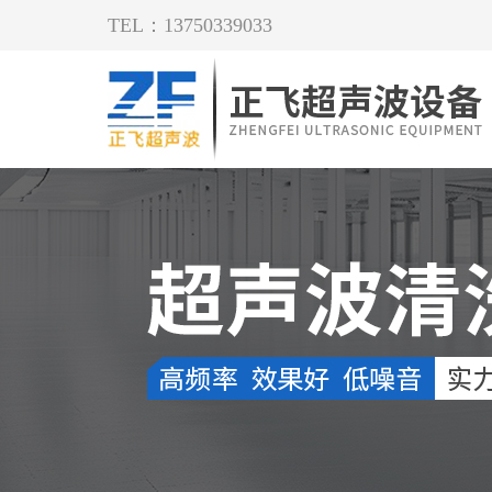
TEL：13750339033