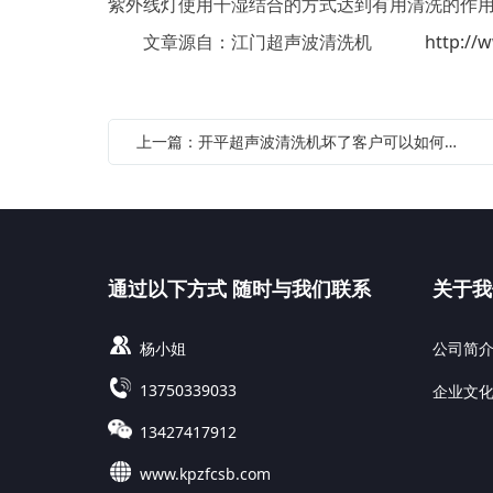
紫外线灯使用干湿结合的方式达到有用清洗的作
文章源自：江门超声波清洗机
http://
上一篇：开平超声波清洗机坏了客户可以如何排除较好？
通过以下方式 随时与我们联系
关于我
杨小姐
公司简
13750339033
企业文
13427417912
www.kpzfcsb.com