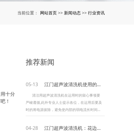
网站首页
新闻动态
行业资讯
当前位置：
>>
>>
推荐新闻
05-13
江门超声波清洗机使用的注意事项
作用十分
清洁用超声波清洗机在运用时的留心事项要
下吧！
严峻遵循,此外专业人士提示各位，在运用后要及
时的将电源拔除，避免使内部的弱电流长时间通
过超声波清洗机而削弱其运用寿命，要留心其作
业时间勿过长，一般来说以八小时为界线，八小
04-28
江门超声波清洗机：花边缝合机概述及基础知识
时后需间接式作业，避免散温变差使设备作业效